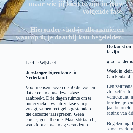
maar wie jij kiest te zijn in jouw
volgende fase.
Hieronder vind je alle manieren
waarop ik je daarbij kan begeleiden.
De kunst om 
te zijn
groot onderho
Leef je Wijsheid
Week in klein
driedaagse bijeenkomst in
Griekenland
Nederland
Een zelfmana
Voor mensen boven de 50 die voelen
zichzelf serie
dat er een nieuwe levensfase
vertrekpunt, ma
aanbreekt. Drie dagen ruimte om te
hoe leef je va
onderzoeken wat deze fase van je
jaar beproefd
vraagt, samen met gelijkgestemden
setting van d
die dezelfde taal spreken. Geen
cursus, geen theorie. Maar stilstaan bij
Begeleiding: 
wat klopt en wat mag veranderen.
samenwerking