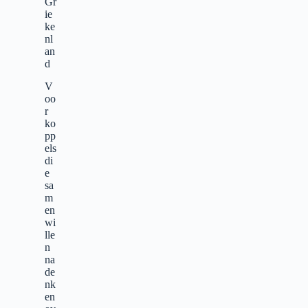
Gr
ie
ke
nl
an
d
V
oo
r
ko
pp
els
di
e
sa
m
en
wi
lle
n
na
de
nk
en