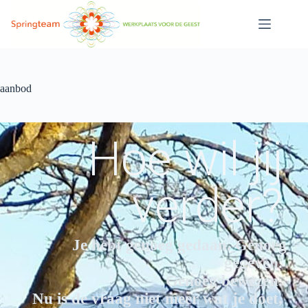
aanbod
Hoe wil jij
verder?
Je hebt genoeg gedaan. Genoeg
gegeven.
Genoeg bewezen.
Nu is de vraag niet meer wat je doet,