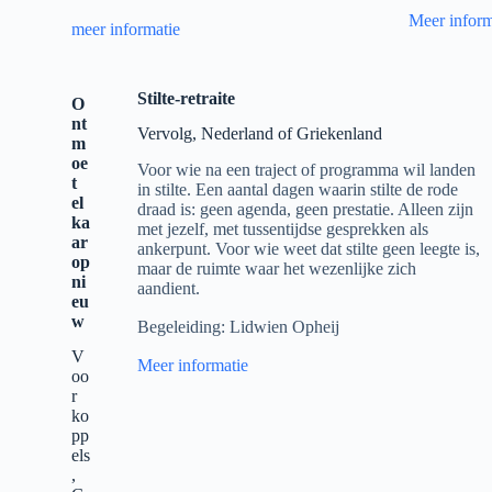
Meer inform
meer informatie
Stilte-retraite
O
nt
Vervolg, Nederland of Griekenland
m
oe
Voor wie na een traject of programma wil landen
t
in stilte. Een aantal dagen waarin stilte de rode
el
draad is: geen agenda, geen prestatie. Alleen zijn
ka
met jezelf, met tussentijdse gesprekken als
ar
ankerpunt. Voor wie weet dat stilte geen leegte is,
op
maar de ruimte waar het wezenlijke zich
ni
aandient.
eu
w
Begeleiding: Lidwien Opheij
V
Meer informatie
oo
r
ko
pp
els
,