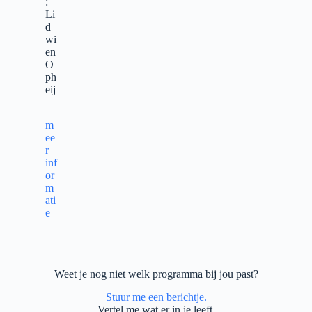
:
Li
d
wi
en
O
ph
eij
m
ee
r
inf
or
m
ati
e
Weet je nog niet welk programma bij jou past?
Stuur me een berichtje.
Vertel me wat er in je leeft.