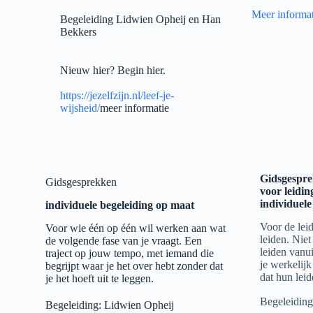
Meer informat
Begeleiding Lidwien Opheij en Han
Bekkers
Nieuw hier? Begin hier.
https://jezelfzijn.nl/leef-je-
wijsheid/
meer informatie
Gidsgespr
Gidsgesprekken
voor leidi
individuele
individuele begeleiding op maat
Voor de leid
Voor wie één op één wil werken aan wat
leiden. Nie
de volgende fase van je vraagt. Een
leiden vanui
traject op jouw tempo, met iemand die
je werkelijk
begrijpt waar je het over hebt zonder dat
dat hun lei
je het hoeft uit te leggen.
Begeleiding
Begeleiding: Lidwien Opheij